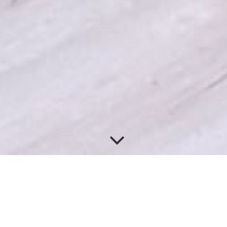
Maler- und Anstrich­arbeiten in Bad Zwischenahn-